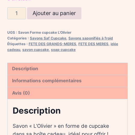
quantité
Ajouter au panier
de
Savon
UGS :
Savon Forme cupcake L'Olivier
"L'Olivier"
Catégories :
Savons Saf Cupcake
,
Savons saponifiés à froid
forme
Étiquettes :
FETE DES GRANDS-MERES
,
FETE DES MERES
,
idée
cadeau
,
savon cupcake
,
soap cupcake
cupcake
Description
Informations complémentaires
Avis (0)
Description
Savon « L’Olivier » en forme de cupcake
dans sa boîte cadeau, idéal pour offrir !