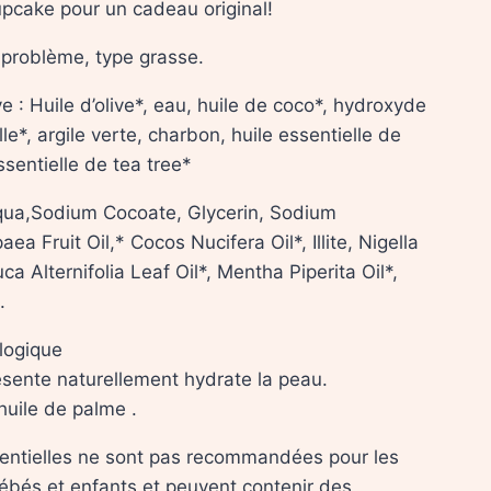
pcake pour un cadeau original!
 problème, type grasse.
e : Huile d’olive*, eau, huile de coco*, hydroxyde
le*, argile verte, charbon, huile essentielle de
sentielle de tea tree*
Aqua,Sodium Cocoate, Glycerin, Sodium
a Fruit Oil,* Cocos Nucifera Oil*, Illite, Nigella
ca Alternifolia Leaf Oil*, Mentha Piperita Oil*,
.
ologique
résente naturellement hydrate la peau.
huile de palme .
sentielles ne sont pas recommandées pour les
ébés et enfants et peuvent contenir des