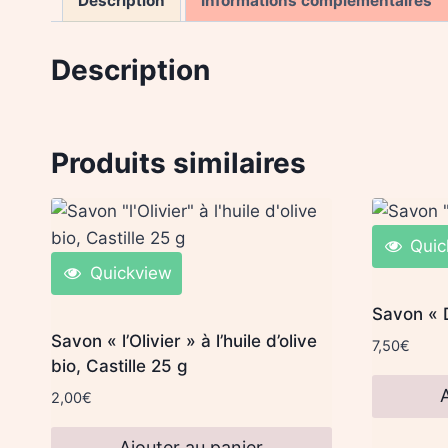
Description
Informations complémentaires
Description
Produits similaires
Quic
Quickview
Savon « 
Savon « l’Olivier » à l’huile d’olive
7,50
€
bio, Castille 25 g
2,00
€
Ajouter au panier