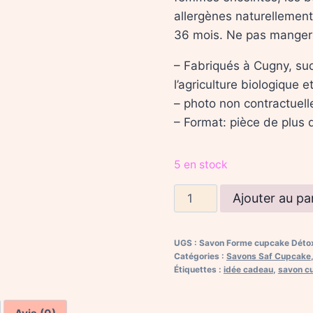
allergènes naturellement
36 mois. Ne pas manger
– Fabriqués à Cugny, su
l’agriculture biologique e
– photo non contractuell
– Format: pièce de plus 
5 en stock
quantité
Ajouter au pa
de
Savon
UGS :
Savon Forme cupcake Détox, 
"Détox"
Catégories :
Savons Saf Cupcake
forme
Étiquettes :
idée cadeau
,
savon c
cupcake