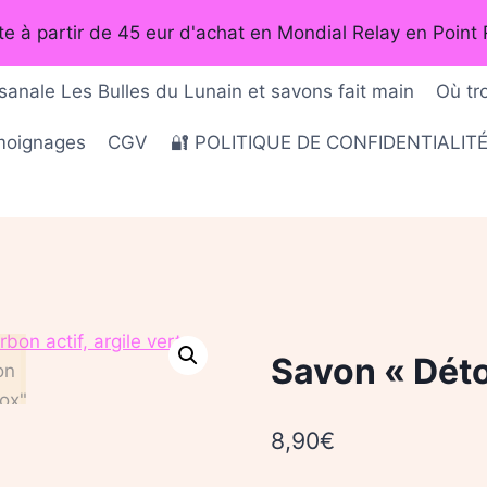
rte à partir de 45 eur d'achat en Mondial Relay en Point 
sanale Les Bulles du Lunain et savons fait main
Où tr
émoignages
CGV
🔐 POLITIQUE DE CONFIDENTIALIT
Savon « Dét
8,90
€