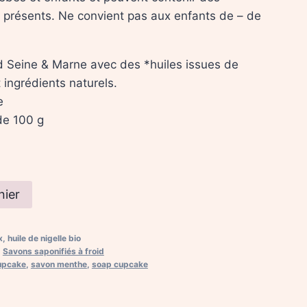
 présents. Ne convient pas aux enfants de – de
d Seine & Marne avec des *huiles issues de
t ingrédients naturels.
e
de 100 g
nier
huile de nigelle bio
,
Savons saponifiés à froid
upcake
,
savon menthe
,
soap cupcake