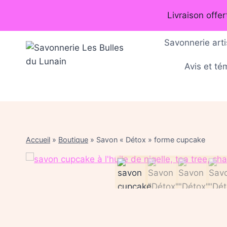
Aller
Livraison offe
au
contenu
Savonnerie arti
Avis et t
Accueil
»
Boutique
»
Savon « Détox » forme cupcake