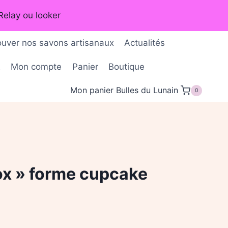
Relay ou looker
ouver nos savons artisanaux
Actualités
É
Mon compte
Panier
Boutique
Mon panier Bulles du Lunain
0
ox » forme cupcake