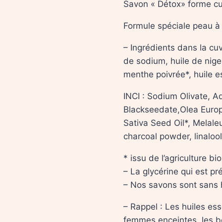
Savon « Détox» forme cu
Formule spéciale peau à
– Ingrédients dans la cuv
de sodium, huile de nigel
menthe poivrée*, huile es
INCI : Sodium Olivate, 
Blackseedate,Olea Europae
Sativa Seed Oil*, Melaleu
charcoal powder, linalool
* issu de l’agriculture bi
– La glycérine qui est p
– Nos savons sont sans 
– Rappel : Les huiles es
femmes enceintes, les b