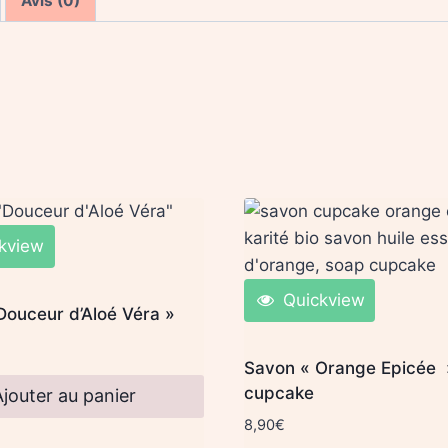
Avis (0)
kview
Quickview
Douceur d’Aloé Véra »
Savon « Orange Epicée 
cupcake
Ajouter au panier
8,90
€