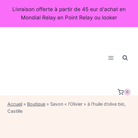
Aller
Livraison offerte à partir de 45 eur d'achat en
au
Mondial Relay en Point Relay ou looker
contenu
0
Accueil
»
Boutique
»
Savon « l’Olivier » à l’huile d’olive bio,
Castille