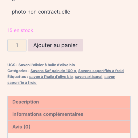
– photo non contractuelle
15 en stock
quantité
Ajouter au panier
de
Savon
UGS :
Savon L'olivier à huile d'olive bio
"l'Olivier"
Catégories :
Savons Saf pain de 100 g
,
Savons saponifiés à froid
à
Étiquettes :
savon à l'huile d'olive bio
,
savon artisanal
,
savon
saponifié à froid
l'huile
d'olive
bio,
Description
Castille
Informations complémentaires
Avis (0)