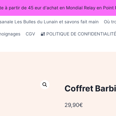
rte à partir de 45 eur d'achat en Mondial Relay en Point 
sanale Les Bulles du Lunain et savons fait main
Où tr
émoignages
CGV
🔐 POLITIQUE DE CONFIDENTIALIT
Coffret Barb
29,90
€