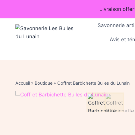
Aller
Livraison offe
au
contenu
Savonnerie arti
Avis et t
Accueil
»
Boutique
»
Coffret Barbichette Bulles du Lunain