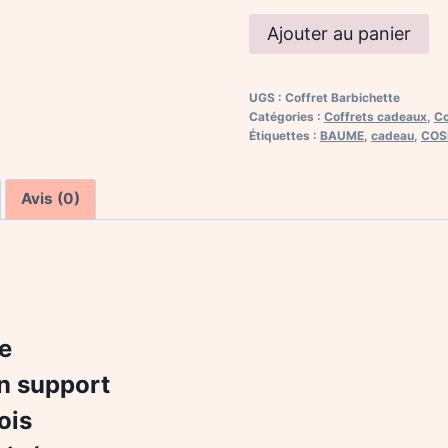
quantité
Ajouter au panier
de
Coffret
UGS :
Coffret Barbichette
Barbichette
Catégories :
Coffrets cadeaux
,
C
Bulles
Étiquettes :
BAUME
,
cadeau
,
COS
du
Lunain
Avis (0)
e
on support
ois