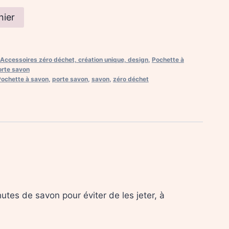
nier
Accessoires zéro déchet, création unique, design
,
Pochette à
orte savon
Pochette à savon
,
porte savon
,
savon
,
zéro déchet
hutes de savon pour éviter de les jeter, à