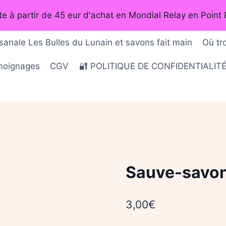
rte à partir de 45 eur d'achat en Mondial Relay en Point 
sanale Les Bulles du Lunain et savons fait main
Où tr
émoignages
CGV
🔐 POLITIQUE DE CONFIDENTIALIT
Sauve-savon
3,00
€