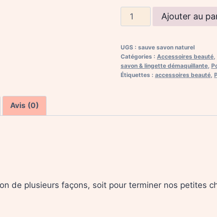
quantité
Ajouter au pa
de
Sauve-
UGS :
sauve savon naturel
savon
Catégories :
Accessoires beauté
,
naturel
savon & lingette démaquillante
,
P
Étiquettes :
accessoires beauté
,
Avis (0)
avon de plusieurs façons, soit pour terminer nos petites c