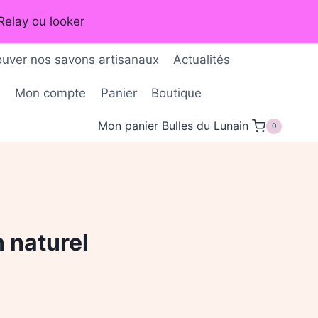
Relay ou looker
ouver nos savons artisanaux
Actualités
É
Mon compte
Panier
Boutique
Mon panier Bulles du Lunain
0
 naturel