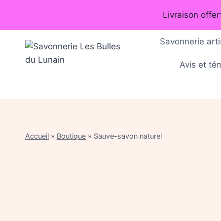
Aller
Livraison offe
au
contenu
Savonnerie arti
Avis et t
Accueil
»
Boutique
»
Sauve-savon naturel